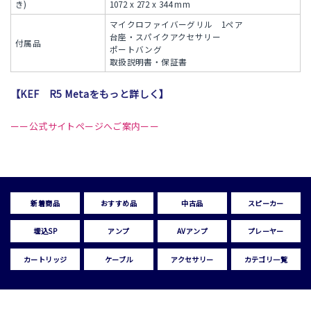
き)
1072 x 272 x 344 mm
マイクロファイバーグリル 1ペア
台座・スパイクアクセサリー
付属品
ポートバング
取扱説明書・保証書
【KEF R5 Metaをもっと詳しく】
ーー公式サイトページへご案内ーー
新着商品
おすすめ品
中古品
スピーカー
埋込SP
アンプ
AVアンプ
プレーヤー
カートリッジ
ケーブル
アクセサリー
カテゴリ一覧