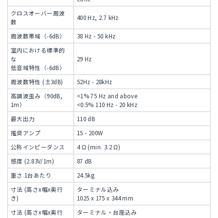
クロスオーバー周波
400 Hz, 2.7 kHz
数
周波数帯域（-6dB）
38 Hz - 50 kHz
室内における標準的
な
29 Hz
低音域特性（-6dB）
周波数特性 (±3dB)
52Hz - 28kHz
高調波歪み（90dB,
<1% 75 Hz and above
1m）
<0.5% 110 Hz - 20 kHz
最大出力
110 dB
推奨アンプ
15 - 200W
公称インピーダンス
4 Ω (min. 3.2 Ω)
感度 (2.83V/1m)
87 dB
重さ 1台あたり
24.5kg
寸法 (高さx幅x奥行
ターミナル込み
き)
1025 x 175 x 344 mm
寸法 (高さx幅x奥行
ターミナル・台座込み