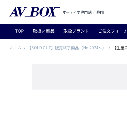
オーディオ専門店 in 静岡
TOP
取扱い商品
取扱ブランド
ご注文フォー
ホーム
/
【SOLD OUT】販売終了商品（No.2024～）
/
【生産完了