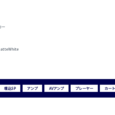
ーカー
tteWhite
埋込SP
アンプ
AVアンプ
プレーヤー
カー