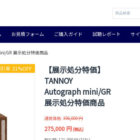
ム
お見積フォーム
ご購入ガイド
試聴レポート
サ
mini/GR 展示処分特価商品
【展示処分特価】
引率 31%OFF
TANNOY
Autograph mini/GR
展示処分特価商品
通常価格:
396,000
円
275,000
円
(税込)
割引額:
121,000
円
(
31
%)