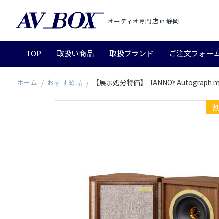
オーディオ専門店 in 静岡
TOP
取扱い商品
取扱ブランド
ご注文フォー
ホーム
/
おすすめ品
/
【展示処分特価】 TANNOY Autograph 
割