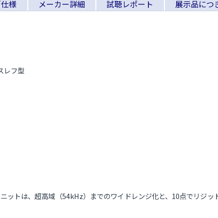
／仕様
メーカー詳細
試聴レポート
展示品につ
バスレフ型
ニットは、超高域（54kHz）までのワイドレンジ化と、10点でリジッ