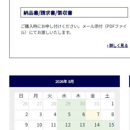
納品書/請求書/領収書
ご購入時にお申し付けください。メール添付（PDFファイ
ル）にてお渡しいたします。
詳しく見る
2026年 8月
日
月
火
水
木
金
土
26
27
28
29
30
31
1
2
3
4
5
6
7
8
9
10
11
12
13
14
15