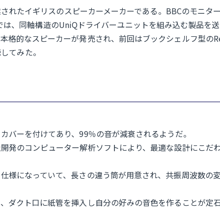
業されたイギリスのスピーカーメーカーである。BBCのモニター
、最近では、同軸構造のUniQドライバーユニットを組み込む製品を
的なスピーカーが発売され、前回はブックシェルフ型のRefere
試聴してみた。
カバーを付けてあり、99％の音が減衰されるようだ。
社開発のコンピューター解析ソフトにより、最適な設計にこだ
ト仕様になっていて、長さの違う筒が用意され、共振周波数の
は、ダクト口に紙管を挿入し自分の好みの音色を作ることが定