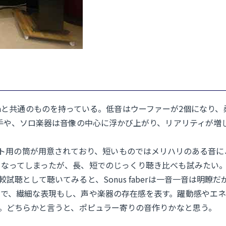
1 Metaと共通のものを持っている。低音はウーファーが2個に
歌手や、ソロ楽器は音像の中心に浮かび上がり、リアリティが増
バスレフポート用の筒が用意されており、短いものではメリハリのあ
となってしまったが、長、短でのじっくり聴き比べも試みたい
 III」を比較試聴として聴いてみると、Sonus faberは一音一
、繊細な表現もし、声や楽器の存在感を表す。躍動感やエネルギー
る。どちらかと言うと、ポピュラー寄りの音作りかなと思う。