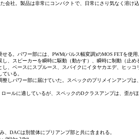
で創業した会社。製品は非常にコンパクトで、日常にさり気なく溶
る。パワー部には、PWM(パルス幅変調)のMOS FETを使
収し、スピーカーを瞬時に駆動（動かす）、瞬時に制動（止め
とし、ベースにスプルース、スパイクにイタヤカエデ、ヒッコ
している。
調整しパワー部に届けていた。スペックのプリメインアンプは
トロールに適しているが、スペックのDクラスアンプは、歪がほ
み、DACは別筐体にプリアンプ部と共に含まれる。
hz 24bit