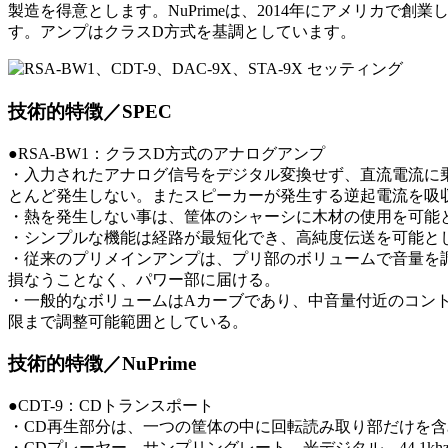
製造を得意とします。NuPrimeは、2014年にアメリカ
す。アンプはクラスD方式を基調としています。
技術的特徴／SPEC
●RSA-BW1：クラスD方式のアナログアンプ
・入力されたアナログ信号をデジタル変換せず、直流電流に乗せ
とんど発生しない。またスピーカーが発生する逆起電流を吸
・熱を発生しない事は、筐体のシャーシに木材の使用を可能
・シンプルな機能は経路が最短化でき、高純度伝送を可能と
・従来のプリメインアンプは、プリ部のボリュームで音量を
損なうことなく、パワー部に届ける。
・一般的なボリュームはAカーブであり、中音量付近のコン
限まで調整可能範囲としている。
技術的特徴／NuPrime
●CDT-9：CDトランスポート
・CD再生部分は、一つの筐体の中に回転読み取り部だけを含
・CDプレーヤー サンプリングレート 光デジタル 44.1khz～96k