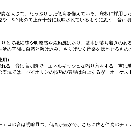
中庸な太さで、たっぷりした低音を備えている。底板に採用し
減や、S/N比の向上が十分に反映されているように思う。音は
さりとて繊細感や明瞭感や躍動感はあり、基本は落ち着きのあ
生活の空間に自然と溶け込み、さりげなく音楽を聴かせるもの
使用）
表れる。音は高明瞭で、エネルギッシュな鳴り方をする。声は
の表現では、バイオリンの技巧の表現は向上するが、オーケス
チェロの音は明瞭且つ、低音が豊かで、さらに声と伴奏のチェ