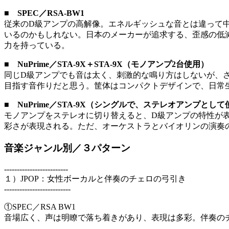
■ SPEC／RSA-BW1
従来のD級アンプの高解像。エネルギッシュな音とは違って
いるのかもしれない。日本のメーカーが追求する、歪感の低
力を持っている。
■ NuPrime／STA-9X＋STA-9X（モノアンプ2台使用）
同じD級アンプでも音は太く、刺激的な鳴り方はしないが、
目指す音作りだと思う。筐体はコンパクトデザインで、日常
■ NuPrime／STA-9X（シングルで、ステレオアンプとして
モノアンプをステレオに切り替えると、D級アンプの特性が
彩さが表現される。ただ、オーケストラとバイオリンの演奏
音楽ジャンル別／３パターン
-------------------------
１）JPOP：女性ボーカルと伴奏のチェロの弓引き
--------------------------
①SPEC／RSA BW1
音場広く、声は明瞭で落ち着きがあり、表現は多彩。伴奏の