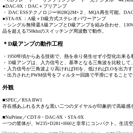
●DAC-9X：DAC＋プリアンプ
・ DAC ESSテクノロジー9028Q2M×２、MQA再生可能
●STA-9X ：A級＋D級方式ステレオパワーアンプ
・シングル無帰還A級アンプとD級アンプを組み合わせ、130
品を超える750khzのスイッチング周波数で動作。
＊D級アンプの動作工程
・1950年頃からある技術で、熱を余り発生せず小型化出来る
・ D級アンプは、入力信号と、基準となる三角波を比較して
・入力信号が三角波より高ければHIを、低ければLOを出力
・出力されたPWM信号をフィルター回路で平滑にすること
外観
■SPEC／RSA BW1
存在感あふれる大きな黒い二つのダイヤルが印象的で高級感
■NuPrime／CDT-9・DAC-9X・STA-9X
一つの筐体が、W235×D281×H60と非常にコンパクト