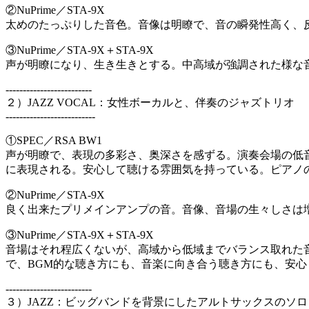
②NuPrime／STA-9X
太めのたっぷりした音色。音像は明瞭で、音の瞬発性高く、
③NuPrime／STA-9X＋STA-9X
声が明瞭になり、生き生きとする。中高域が強調された様な
-------------------------
２）JAZZ VOCAL：女性ボーカルと、伴奏のジャズトリオ
--------------------------
①SPEC／RSA BW1
声が明瞭で、表現の多彩さ、奥深さを感ずる。演奏会場の低
に表現される。安心して聴ける雰囲気を持っている。ピアノ
②NuPrime／STA-9X
良く出来たプリメインアンプの音。音像、音場の生々しさは
③NuPrime／STA-9X＋STA-9X
音場はそれ程広くないが、高域から低域までバランス取れた
で、BGM的な聴き方にも、音楽に向き合う聴き方にも、安
-------------------------
３）JAZZ：ビッグバンドを背景にしたアルトサックスのソロ