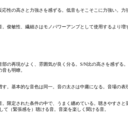
反応性の高さと力強さを感ずる。低音もそこそこに力強い。力
音。俊敏性、繊細さはモノパワーアンプとして使用するより増
音部の再現がよく、雰囲気が良く分る。S/N比の高さを感ずる
の音も明瞭。
増す。基本的な音色は同一。音の太さは中庸になる。音場の表
音。限定された条件の中で、うまく纏めている。聴きやすさと
心して（緊張感を）聴ける音。音楽を楽しく聞ける音。