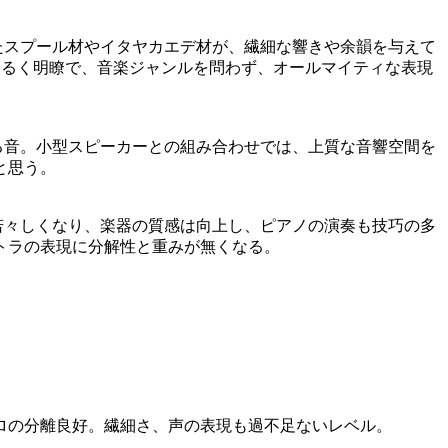
たスプール材やイタヤカエデ材が、繊細な響きや余韻を与えて
明るく明瞭で、音楽ジャンルを問わず、オールマイティな表現
る音。小型スピーカーとの組み合わせでは、上質な音響空間を
と思う。
若々しくなり、楽器の質感は向上し、ピアノの演奏も技巧の多
トラの表現に分解性と重みが無くなる。
ロの分離良好。繊細さ、声の表現も過不足ないレベル。