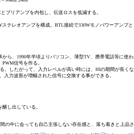
。DACとプリアンプを内包し、伝送ロスを低減する。
Wステレオアンプを構成。BTL接続で330Wモノパワーアン
事から、1990年半頃よりパソコン、薄型TV、携帯電話等に使
、PWM信号を作る。
する。したがって、入力レベルが高い時には、HIの期間が長く
で、入力波形が増幅された信号に交換する事ができる。
を醸し出している。
。生活空間の中に会っても自己主張しない存在感と、落ち着きと上品