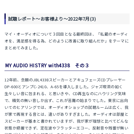
試聴レポート～お客様より～2022年7月(3)
マイ・オーディオについて３回目となる最終回は、「私蔵のオーディ
オを、満足感を得る為、どのように改善に取り組んだか」をテーマに
まとめてみました。
MY AUDIO HISTRY with4338 その３
12年前、念願のJBL4338スピーカーとアキュフェーズCDプレーヤー
DP-600とアンプC-2410、A-65を導入しました。ジャズ喫茶の如く
生々しい音に包まれる、と思いきや、CD再生なのにハウリング気味
で、精気の無い音しか出ず、これが苦難の始まりでした。東京に出向
いてのヒアリングでは、オーディオショップの試聴ルームは広く、我
が家で再現する音とは、違いがありすぎました。オーディオは部屋と
スピーカーが基本と書かれていますが、我が家が理想と比べてどんな
状態か把握できず、定在波やフラッターエコー、反射音や残響が無い