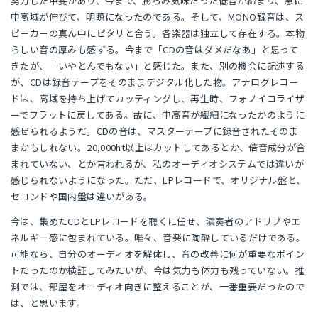
努力した甲斐があり、今まで、膨らみ気味だった低音が締まり、急に
中高域が伸びて、明瞭になったのである。そして、MONO録音は、ス
ピーカーの真ん中にピタリと合う。各楽器は独立して存在する。本物
らしい音の厚みも感ずる。今まで「CDの音はダメだなあ」と思って
きたが、「いやとんでもない」と感じた。また、別の機会に記述する
が、CDは録音テープをそのままデジタル化した物。アナログレコー
ドは、高域を持ち上げてカッティングし、再生時、フォノイコライザ
ーでフラットに戻してある。故に、中高音が繊細になったかのように
感ぜられるようだ。CDの音は、マスターテープに録音されたそのま
まかもしれない。20,000ht以上はカットしてあるとか、倍音成分が含
まれていない、とか言われるが、私のオーディオシステムでは違いが
感じられないようになった。ただ、LPレコードで、オリジナル盤と、
セコンドや国内盤は違いがある。
今は、集めたCDとLPレコードを聴くに任せ、演奏者のアドリブやエ
ネルギー感に包まれている。唯々、音楽に陶酔しているだけである。
可能なら、自分のオーディオを解体し、音の改善に何が重要なポイン
トだったのか検証してみたいが、今は気力も体力も残っていない。推
測では、部屋をオーディオ向きに整えることが、一番重要だったので
は、と思います。