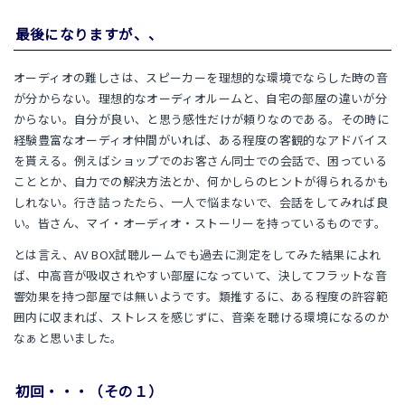
最後になりますが、、
オーディオの難しさは、スピーカーを理想的な環境でならした時の音
が分からない。理想的なオーディオルームと、自宅の部屋の違いが分
からない。自分が良い、と思う感性だけが頼りなのである。その時に
経験豊富なオーディオ仲間がいれば、ある程度の客観的なアドバイス
を貰える。例えばショップでのお客さん同士での会話で、困っている
こととか、自力での解決方法とか、何かしらのヒントが得られるかも
しれない。行き詰ったたら、一人で悩まないで、会話をしてみれば良
い。皆さん、マイ・オーディオ・ストーリーを持っているものです。
とは言え、AV BOX試聴ルームでも過去に測定をしてみた結果によれ
ば、中高音が吸収されやすい部屋になっていて、決してフラットな音
響効果を持つ部屋では無いようです。類推するに、ある程度の許容範
囲内に収まれば、ストレスを感じずに、音楽を聴ける環境になるのか
なぁと思いました。
初回・・・（その１）