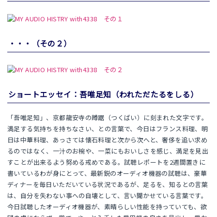
・・・（その２）
ショートエッセイ：吾唯足知（われただたるをしる）
「吾唯足知」、京都龍安寺の蹲踞（つくばい）に刻まれた文字です。
満足する気持ちを持ちなさい、との言葉で、今日はフランス料理、明
日は中華料理、あっさては懐石料理と次から次へと、奢侈を追い求め
るのではなく、一汁のお椀や、一菜にもおいしさを感じ、満足を見出
すことが出来るよう努める戒めである。試聴レポートを2週間置きに
書いているわが身にとって、最新鋭のオーディオ機器の試聴は、豪華
ディナーを毎日いただいている状況であるが、足るを、知るとの言葉
は、自分を失わない事への自壊として、言い聞かせている言葉です。
今日試聴したオーディオ機器が、素晴らしい性能を持っていても、欲