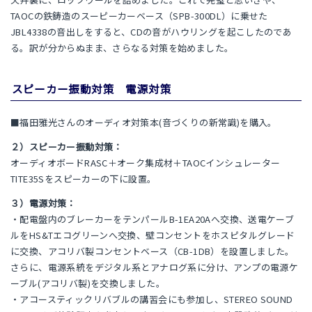
TAOCの鉄鋳造のスーピーカーベース（SPB-300DL）に乗せた
JBL4338の音出しをすると、CDの音がハウリングを起こしたのであ
る。訳が分からぬまま、さらなる対策を始めました。
スピーカー振動対策 電源対策
■福田雅光さんのオーディオ対策本(音づくりの新常識)を購入。
２）スピーカー振動対策：
オーディオボードRASC＋オーク集成材＋TAOCインシュレーター
TITE35Sをスピーカーの下に設置。
３）電源対策：
・配電盤内のブレーカーをテンパールB-1EA20Aへ交換、送電ケーブ
ルをHS&Tエコグリーンへ交換、壁コンセントをホスピタルグレード
に交換、アコリバ製コンセントベース（CB-1DB）を設置しました。
さらに、電源系統をデジタル系とアナログ系に分け、アンプの電源ケ
ーブル(アコリバ製)を交換しました。
・アコースティックリバブルの講習会にも参加し、STEREO SOUND