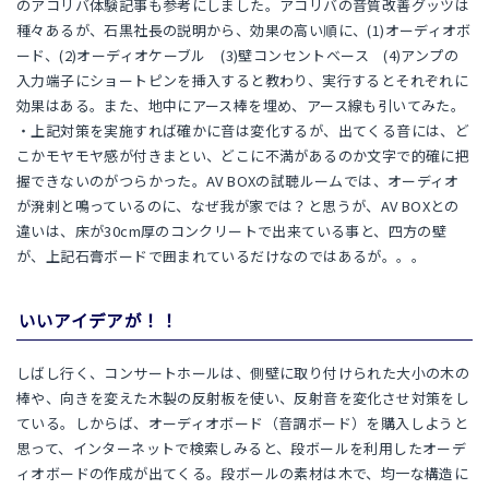
のアコリバ体験記事も参考にしました。アコリバの音質改善グッツは
種々あるが、石黒社長の説明から、効果の高い順に、(1)オーディオボ
ード、(2)オーディオケーブル (3)壁コンセントベース (4)アンプの
入力端子にショートピンを挿入すると教わり、実行するとそれぞれに
効果はある。また、地中にアース棒を埋め、アース線も引いてみた。
・上記対策を実施すれば確かに音は変化するが、出てくる音には、ど
こかモヤモヤ感が付きまとい、どこに不満があるのか文字で的確に把
握できないのがつらかった。AV BOXの試聴ルームでは、オーディオ
が溌剌と鳴っているのに、なぜ我が家では？と思うが、AV BOXとの
違いは、床が30cm厚のコンクリートで出来ている事と、四方の壁
が、上記石膏ボードで囲まれているだけなのではあるが。。。
いいアイデアが！！
しばし行く、コンサートホールは、側壁に取り付けられた大小の木の
棒や、向きを変えた木製の反射板を使い、反射音を変化させ対策をし
ている。しからば、オーディオボード（音調ボード）を購入しようと
思って、インターネットで検索しみると、段ボールを利用したオーデ
ィオボードの作成が出てくる。段ボールの素材は木で、均一な構造に