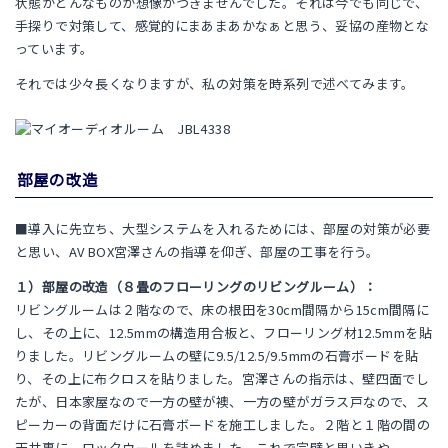
状態がどんなものか想像がつきませんでした。それは今でも同じで、
手探りで対策して、感覚的にまあまあかなぁと思う、妥協の産物とな
っています。
それでは少々長くなりますが、私の対策を時系列で述べてみます。
部屋の改造
■導入に先立ち、大型システムを入れるためには、部屋の対策が必要
と思い、AV BOX宮澤さんの指導を仰ぎ、部屋の工事を行う。
１）部屋の改造（８畳のフローリングのリビングルーム）：
リビングルームは２階なので、床の根田を30cm間隔から15cm間隔に
し、その上に、12.5mmの構造用合板と、フローリング材12.5mmを貼
りました。リビングルームの壁に9.5/12.5/9.5mmの石膏ボードを貼
り、その上に布クロスを貼りました。宮澤さんの指示は、壁四面でし
たが、日本家屋なので一方の壁が襖、一方の壁がガラス戸なので、ス
ピーカーの背面だけに石膏ボードを施工しました。２階と１階の間の
天井裏に、ロックウールを詰めました。これで完璧と思いきや、