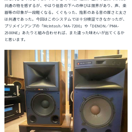
共通の物を感ずるが、やはり低音の下への伸びは限界があり、声、楽
器等の印象が一段軽くなる。くぐもった、陰影のある音の厚さと太さ
は共通であった。今回はこのシステムでは十分検証できなかったが、
プリメインアンプの「McIntosh／MA-7200」や「DENON／PMA-
2500NE」あたりと組み合わせれば、また違った味わいが出てくるか
と思います。