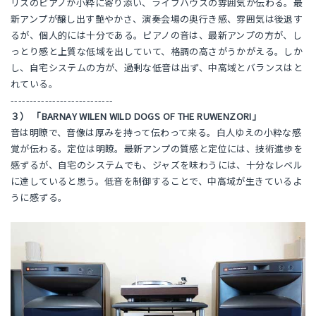
リスのピアノが小粋に寄り添い、ライブハウスの雰囲気が伝わる。最
新アンプが醸し出す艶やかさ、演奏会場の奥行き感、雰囲気は後退す
るが、個人的には十分である。ピアノの音は、最新アンプの方が、し
っとり感と上質な低域を出していて、格調の高さがうかがえる。しか
し、自宅システムの方が、過剰な低音は出ず、中高域とバランスはと
れている。
---------------------------
３） 「BARNAY WILEN WILD DOGS OF THE RUWENZORI」
音は明瞭で、音像は厚みを持って伝わって来る。白人ゆえの小粋な感
覚が伝わる。定位は明瞭。最新アンプの質感と定位には、技術進歩を
感ずるが、自宅のシステムでも、ジャズを味わうには、十分なレベル
に達していると思う。低音を制御することで、中高域が生きているよ
うに感ずる。