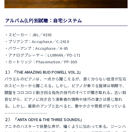
アルバム(LP)別試聴：自宅システム
・スピーカー：JBL／4338
・プリアンプ：Accuphase／C-2410
・パワーアンプ：Accuphase／A-65
・アナログプレーヤー：LUXMAN／PD-171
・カートリッジ：Phasemation／PP-300
１）「THE AMAZING BUD POWELL VOL.2」
パウエルのピアノは、一点から聞こえるが、良く分らない低音が左右
のスピーカーから聞こえる。しかし、ピアノが奏でる旋律は明瞭で、
鍵盤をコロコロと動き回る指先の技巧のすべてが聞き取れる。古い録
音ながら、ピアノに向き合う演奏者の情熱や技巧の凄さは感じ取れ
る。しかし、最新のアンプと比べると、艶やかさや質感が劣っている
---------------------------
２） 「ANTA ODYE & THE THREE SOUNDS」
アニタのハスキーで妖艶な声が、囁くように伝わって来る。ジーンハ