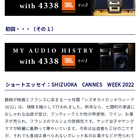
初回・・・（その１）
ショートエッセイ：SHIZUOKA CANNES WEEK 2022
静岡が映画とフランスに染まる一ヶ月間「シズオカ×カンヌウィーク
2022」は、規模を縮小して行われました。例年なら、七間町の車道に
おしゃれな出店が並び、アンティークとか地の特産物、ワイン、お菓
子が売られ、フランスのマルシェの雰囲気です。ヤング女子やヤング
ママが綺麗に着飾って華やいでいます。今年は出店者も三分の二です
が、それでも普段は食べられないガレット系のお菓子などが売られて