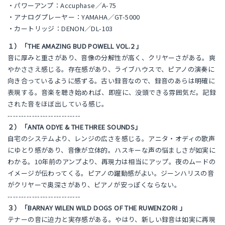
・パワーアンプ：Accuphase／A-75
・アナログプレーヤー：YAMAHA／GT-5000
・カートリッジ：DENON／DL-103
１）「THE AMAZING BUD POWELL VOL.2 」
音に厚みと重さがあり、音像の分解性が高く、クリヤーさがある。爽
やかささえ感じる。存在感があり、ライブハウスで、ピアノの演奏に
向き合っているように感ずる。古い録音なので、録音のあらは明確に
表現する。音楽を聴き始めれば、即座に、没頭できる雰囲気だ。記録
された音をほぼ出している感じ。
---------------------------
２）「ANTA ODYE & THE THREE SOUNDS」
自宅のシステムより、レンジの広さを感じる。アニタ・オディの歌声
にゆとり感があり、音像が立体的。ハスキーな声の悩ましさが如実に
わかる。10年前のアンプより、再現力は相当にアップ。夜のムードの
イメージが伝わってくる。ピアノの躍動感がよい。ジーンハリスの音
がクリヤーで奥深さがあり、ピアノが安っぽくならない。
---------------------------
３）「BARNAY WILEN WILD DOGS OF THE RUWENZORI 」
テナーの音に迫力と実存感がある。やはり、新しい録音は如実に再現