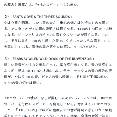
の厚みと濃厚さは、他社のスピーカーには無い。
---------------------------
２）「ANTA ODYE & THE THREE SOUNDS」
やはり声が明瞭。しかし音の太さ、重心の低さは独特なものを感ず
る。アニタ・オディの声の妖艶さは軽くなる。4338のもつ図太さは無
くなる。ジーンハリスのピアノの音もクリヤーだが軽くなる。しか
し、そうは言え、JBLの共通した音で、くぐもったような音をJBLは
大事にしている。音像の実存感や立体感は、4338の方が上。
---------------------------
３）「BARNAY WILEN WILD DOGS OF THE RUWENZORI」
新しい録音だと迫力と重みが出て、実存感が出てくる。音の質感やエ
ネルギー感はJBL4338と共通のもの。テナーサックスの音の厚みの表
現が、やはりJBLの音。ピアノの音も綺麗で、それほど不満は無い。
4349の音の切れは良い。
---------------------------
38cmウーハーの使いこなしが難しいためか、ハーマンでは、30cmの
ウーハーを付けたスピーカーを発売している。今回はその30cmのウ
ーハー「JBL／4349」ではどの程度までの音が再現できるのか？駆動
系を同じものにしてヒアリングしてみた。結果、全体の音質ではJBL