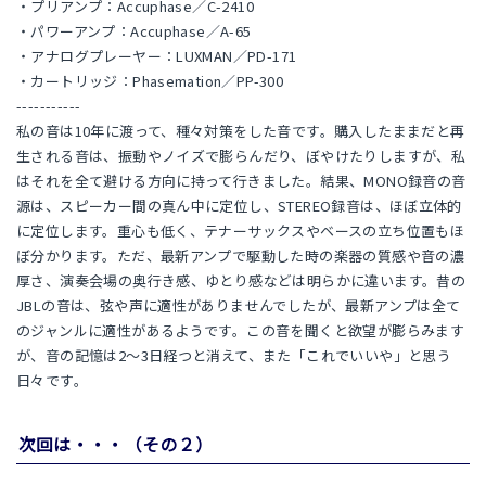
・プリアンプ：Accuphase／C-2410
・パワーアンプ：Accuphase／A-65
・アナログプレーヤー：LUXMAN／PD-171
・カートリッジ：Phasemation／PP-300
-----------
私の音は10年に渡って、種々対策をした音です。購入したままだと再
生される音は、振動やノイズで膨らんだり、ぼやけたりしますが、私
はそれを全て避ける方向に持って行きました。結果、MONO録音の音
源は、スピーカー間の真ん中に定位し、STEREO録音は、ほぼ立体的
に定位します。重心も低く、テナーサックスやベースの立ち位置もほ
ぼ分かります。ただ、最新アンプで駆動した時の楽器の質感や音の濃
厚さ、演奏会場の奥行き感、ゆとり感などは明らかに違います。昔の
JBLの音は、弦や声に適性がありませんでしたが、最新アンプは全て
のジャンルに適性があるようです。この音を聞くと欲望が膨らみます
が、音の記憶は2～3日経つと消えて、また「これでいいや」と思う
日々です。
次回は・・・（その２）