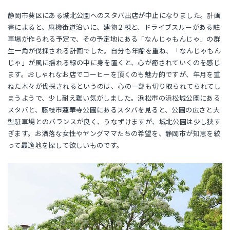
静岡市葵区にある城北公園へのスタバ出店が中止になりました。計画
書によると、麻機街道沿いに、建物２棟と、ドライブスルーがある駐
車場が作られる予定で、その予定地にある「なんじゃもんじゃ」の群
生一角が伐採される計画でした。自分も年齢を重ね、「なんじゃもん
じゃ」が風に揺れる緑の中に身を置くと、心が癒されていくのを感じ
ます。おしゃれなお店でコーヒーを頂くのも魅力的ですが、年月を重
ねた木々が伐採されるというのは、心の一部も切り取られてられてし
まうようで、少し耐え難い気がしました。浜松市の浜松城公園にある
スタバと、藤枝市蓮華寺公園にあるスタバを見ると、公園の広さと大
型駐車場とのバランスが良く、うなずけますが、城北公園は少し狭す
ぎます。お洒落な女性やヤングママたちの希望を、静岡市が知恵を絞
って最適地を探して欲しいものです。