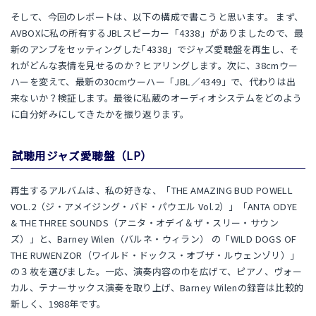
そして、今回のレポートは、以下の構成で書こうと思います。 まず、
AVBOXに私の所有するJBLスピーカー「4338」がありましたので、最
新のアンプをセッティングした｢4338」でジャズ愛聴盤を再生し、そ
れがどんな表情を見せるのか？ヒアリングします。次に、38cmウー
ハーを変えて、最新の30cmウーハー「JBL／4349」で、代わりは出
来ないか？検証します。最後に私蔵のオーディオシステムをどのよう
に自分好みにしてきたかを振り返ります。
試聴用ジャズ愛聴盤（LP）
再生するアルバムは、私の好きな、「THE AMAZING BUD POWELL
VOL.2（ジ・アメイジング・バド・パウエル Vol.2）」「ANTA ODYE
& THE THREE SOUNDS（アニタ・オデイ＆ザ・スリー・サウン
ズ）」と、Barney Wilen（バルネ・ウィラン） の「WILD DOGS OF
THE RUWENZOR（ワイルド・ドックス・オブザ・ルウェンゾリ）」
の３枚を選びました。一応、演奏内容の巾を広げて、ピアノ、ヴォー
カル、テナーサックス演奏を取り上げ、Barney Wilenの録音は比較的
新しく、1988年です。