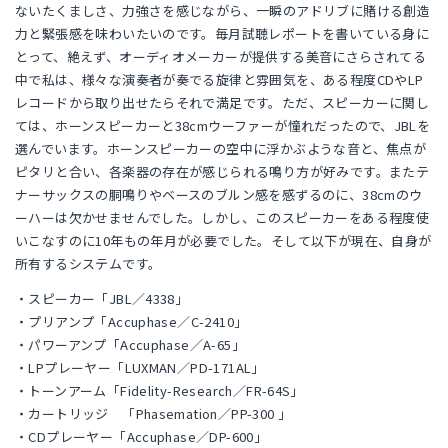
ないたくましさ、力強さを感じながら、一瞬のアドリブに賭ける創造
力と緊張感を味わいたいのです。毎月試聴レポートを書いている身に
とって、絶えず、オーディオメーカーが提供する美音にさらされてる
中で私は、様々な演奏者が奏でる旋律と雰囲気を、ある程度CDやLP
レコードから取り出せたらそれで満足です。ただ、スピーカーに関し
ては、ホーンスピーカーと38cmウーファーが憧れだったので、JBLを
選んでいます。ホーンスピーカーの空中に浮かぶような音と、焦点が
ピタリと合い、各楽器の存在が感じられる鳴り方が好みです。またテ
ナーサックスの胴鳴りやベースのブルン感を感ずるのに、38cmのウ
ーハーは欠かせませんでした。しかし、このスピーカーをある程度使
いこなすのに10年もの年月が必要でした。そして以下が現在、自身が
所有するシステムです。
・スピーカー「JBL／4338」
・プリアンプ「Accuphase／C-2410」
・パワーアンプ「Accuphase／A-65」
・LPプレーヤー「LUXMAN／PD-171AL」
・トーンアーム「Fidelity-Research／FR-64S」
・カートリッジ 「Phasemation／PP-300 」
・CDプレーヤー「Accuphase／DP-600」