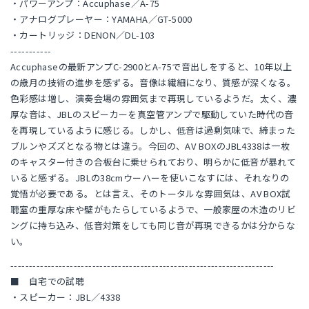
・パワーアンプ：Accuphase／A-75
・アナログプレーヤー：YAMAHA／GT-5000
・カートリッジ：DENON／DL-103
-----------
Accuphaseの最新アンプC-2900とA-75で音出しをすると、10年以上
の歳月の技術の進歩を感ずる。音像は繊細になり、質感が深くなる。
色彩感は増し、演奏会場の雰囲気まで再現しているようだ。太く、濃
厚な音は、JBLのスピーカーを真空管アンプで駆動していた時代の音
を再現しているように感じる。しかし、低音は過剰気味で、締まった
ブルンやズズとなる物とは違う。今回の、AV BOXのJBL4338は一枚
のキャスター付きの合板台に乗せられており、明らかに低音が暴れて
いると感ずる。JBLの38cmウーハーを使いこなすには、それなりの
覚悟が必要である。とは言え、そのトータルな雰囲気は、AV BOX試
聴室の重厚な床や壁がもたらしているようで、一般家屋の木造のリビ
ングに持ち込み、低音対策をしても同じ音が再現できるかは分からな
い。
-----------------------------------------------------------------------
■ 自宅での試聴
・スピーカー：JBL／4338