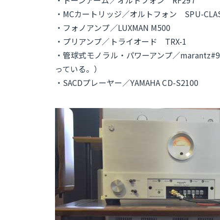
・MCカートリッジ／オルトフォン SPU-CLASS
・フォノアンプ／LUXMAN M500
・プリアンプ／トライオード TRX-1
・管球式モノラル・パワーアンプ／marant
っている。）
・SACDプレーヤー／YAMAHA CD-S2100