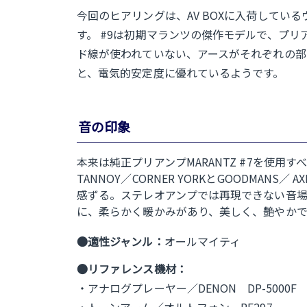
今回のヒアリングは、AV BOXに入荷してい
す。 #9は初期マランツの傑作モデルで、プ
ド線が使われていない、アースがそれぞれの部
と、電気的安定度に優れているようです。
音の印象
本来は純正プリアンプMARANTZ #7を使用す
TANNOY／CORNER YORKとGOODMA
感ずる。ステレオアンプでは再現できない音
に、柔らかく暖かみがあり、美しく、艶やか
●適性ジャンル：
オールマイティ
●リファレンス機材：
・アナログプレーヤー／DENON DP-5000F
・トーンアーム／オルトフォン RF297