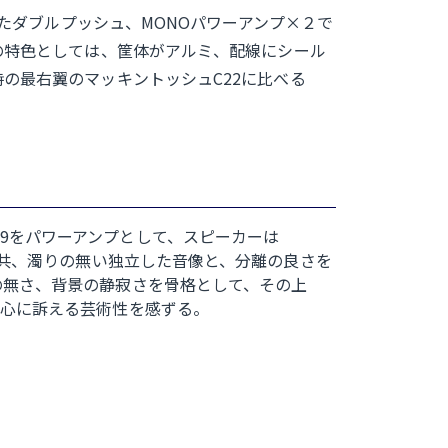
ったダブルプッシュ、MONOパワーアンプ×２で
の特色としては、筐体がアルミ、配線にシール
の最右翼のマッキントッシュC22に比べる
NZ#9をパワーアンプとして、スピーカーは
ド、CD共、濁りの無い独立した音像と、分離の良さを
の無さ、背景の静寂さを骨格として、その上
、心に訴える芸術性を感ずる。