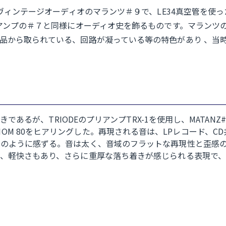
るヴィンテージオーディオのマランツ＃９で、LE34真空管を使
リアンプの＃７と同様にオーディオ史を飾るものです。マランツ
品から取られている、回路が凝っている等の特色があり 、当時
べきであるが、TRIODEのプリアンプTRX-1を使用し、MATA
NS／ AXIOM 80をヒアリングした。再現される音は、LPレコー
場のように感ずる。音は太く、音域のフラットな再現性と歪感
で、軽快さもあり、さらに重厚な落ち着きが感じられる表現で