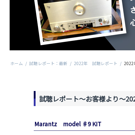
ホーム
/
試聴レポート：最新
/
2022年 試聴レポート
/
202
試聴レポート～お客様より～2022
Marantz model ♯9 KIT