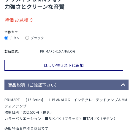
力強さとクリーンな音質
特価お見積り
本体カラー:
チタン
ブラック
製品型式:
PRIMARE-I15 ANALOG
ほしい物リストに追加
商品説明（ご確認下さい）
PRIMARE ［15 Series］ I 15 ANALOG インテグレーテッドアンプ＆MM
フォノアンプ
標準価格：302,500円（税込）
カラーバリエーション：■BLK／K（ブラック）■TAN／K（チタン）
通販特価お見積り商品です