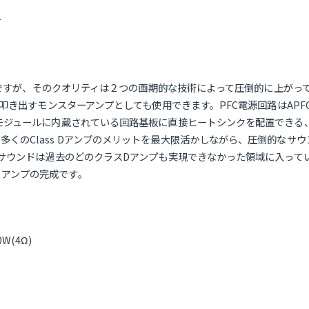
す
づけですが、そのクオリティは２つの画期的な技術によって圧倒的に上がって
)を叩き出すモンスターアンプとしても使用できます。PFC電源回路はA
。モジュールに内蔵されている回路基板に直接ヒートシンクを配置できる
多くのClass Dアンプのメリットを最大限活かしながら、圧倒的なサ
のサウンドは過去のどのクラスDアンプも実現できなかった領域に入ってい
トアンプの完成です。
0W(4Ω)