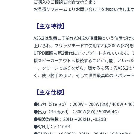
ご購入のご相談お問合せ承ります
お見積りフォームよりお問い合わせをお願い致しま
【主な特徴】
A35.2は型番こそ前作A34.2の後継機という位置
上げられ、ブリッジモードで使用すれば800W(8Ω
UFPD回路も第2世代にアップデートされています
接スピーカーアウトへ接続することが可能、といった
ー、クリーンでありながら、暖かみも感じるA35.2
く、使い勝手のよい、そして世界最高峰のセパレー
【主な仕様】
●出力（Stereo）：200W + 200W(8Ω) / 400W + 40
●出力（Bridged）：800W(8Ω) / 500W(4Ω)
●周波数特性：20Hz – 20kHz, -0.2dB
●S/N比：> 110dB
●THD+N：< 0.008% , 20Hz – 20kHz , 10W at 8Ω