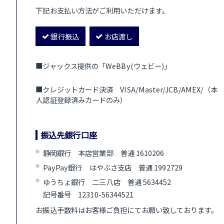
下記お支払い方法がご利用いただけます。
銀行振込
お店渡し
■ジャックス提供の「WeBBy(ウェビー)」
■クレジットカード決済 VISA/Master/JCB/AMEX/（本
人認証登録済みカードのみ）
振込先銀行口座
静岡銀行 本店営業部 普通 1610206
PayPay銀行 はやぶさ支店 普通 1992729
ゆうちょ銀行 二三八店 普通 5634452
記号番号 12310-56344521
お振込手数料はお客様ご負担にてお願い致しております。