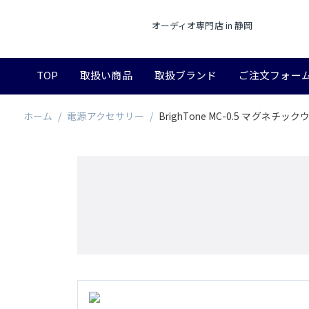
オーディオ専門店 in 静岡
TOP
取扱い商品
取扱ブランド
ご注文フォー
ホーム
/
電源アクセサリー
/
BrighTone MC-0.5 マグ