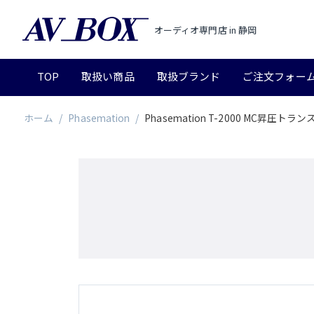
オーディオ専門店 in 静岡
TOP
取扱い商品
取扱ブランド
ご注文フォー
ホーム
/
Phasemation
/
Phasemation T-2000 MC昇圧トラ