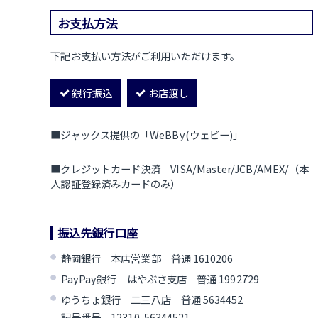
お支払方法
下記お支払い方法がご利用いただけます。
銀行振込
お店渡し
■ジャックス提供の「WeBBy(ウェビー)」
■クレジットカード決済 VISA/Master/JCB/AMEX/（本
人認証登録済みカードのみ）
振込先銀行口座
静岡銀行 本店営業部 普通 1610206
PayPay銀行 はやぶさ支店 普通 1992729
ゆうちょ銀行 二三八店 普通 5634452
記号番号 12310-56344521