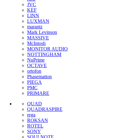
JVC
KEF
LINN
LUXMAN
marantz
Mark Levinson
MASSIVE
McIntosh
MONITOR AUDIO
NOTTINGHAM
NuPrime
OCTAVE
ortofon
Phasemation
PIEGA
PMC
PRIMARE
QUAD
QUADRASPIRE
rega
ROKSAN
ROTEL
SONY
SOULNOTE