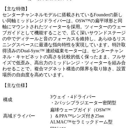
【主な特徴】
センターチャンネルモデルに搭載されているFounderの新し
い同軸ミッドレンジドライバーは、OSW™の扁平球形と同
軸にマウントされたツィーターを採用。ツィーターのウェー
ブガイドとして機能することで、広く深いサウンドステージ
の中でディテールと音のフォーカスを維持し、あらゆるリス
ニングスペースに最適な指向特性を実現しています。特許取
得済みのDual-Sync™ 連続磁束モーターは、センターチャン
ネル・キャビネットの高さを比較的低く保ったまま、フルサ
イズで低歪み、高出力のミッドレンジ・ツィーターを組み合
わせることで、複合マグネット構造の限界を取り除き、設置
場所の自由度を高めています。
【主な仕様】
3ウェイ・4ドライバー
構成
・2パッシブラジエーター密閉型
扁球ウェーブガイド（OSW™
高域ドライバー
）＆PPA™レンズ付き25㎜
ALMAC™セラミックドーム型