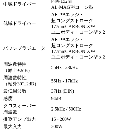
同軸152㎜
中域ドライバー
AL-MAG™コーン型
ART™エッジ・
超ロングストローク
低域ドライバー
177mmCARBON-X™
ユニボディ・コーン型ｘ2
ART™エッジ・
超ロングストローク
パッシブラジエーター
177mmCARBON-X™
ユニボディ・コーン型ｘ2
周波数特性
55Hz - 23kHz
（軸上±2dB）
周波数特性
55Hz - 17kHz
（軸外30°±2dB）
最低周波数
37Hz (DIN)
感度
94dB
クロスオーバー
2.5kHz / 500Hz
周波数
推奨アンプ出力
15 - 260W
最大入力
200W