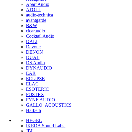
Apart Audio
ATOLL
audio-technica
avantgarde
B&W
clearaudio
Cocktail Audio
DALI
Davone
DENON
DUAL
DS Audio
DYNAUDIO
EAR
ECLIPSE
ELAC
ESOTERIC
FOSTEX
FYNE AUDIO
GALLO_ACOUSTICS
Harbeth
HEGEL
IKEDA Sound Labs.
JBL