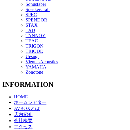
Sonusfaber
SpeakerCraft
SPEC
SPENDOR
STAX
TAD
TANNOY
TEAC
TRIGON
TRIODE
Uesugi
Vienna-Acoustics
YAMAHA
Zonotone
INFORMATION
HOME
ホームシアター
AVBOXとは
店内紹介
会社概要
アクセス