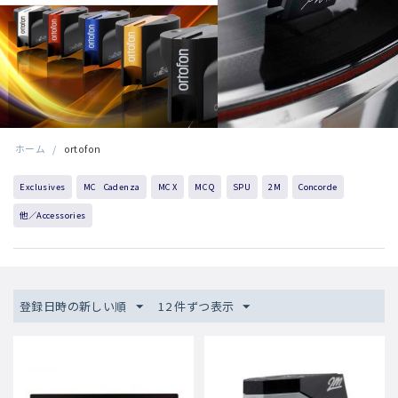
ホーム
/
ortofon
Exclusives
MC Cadenza
MC X
MC Q
SPU
2M
Concorde
他／Accessories
登録日時の新しい順
12 件ずつ表示