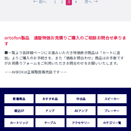
前へ
1
2
3
4
次へ
ortofon製品 通販特価お見積りご購入のご相談お問合せ承りま
す
■一覧より各詳細ページにお進みいただき特価表示商品は「カートに追
加」よりご購入のお手続きを、また「価格お問合わせ」商品はお手数です
がお見積りフォームをご利用いただきお問合わせをお願いいたします。
－－AVBOXは正規取扱販売店です－－
新着商品
おすすめ品
中古品
スピーカー
埋込SP
アンプ
AVアンプ
プレーヤー
カートリッジ
ケーブル
アクセサリー
カテゴリ一覧