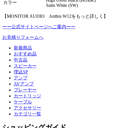
High Gloss Black (HGBK)
カラー
Satin White (SW)
【MONITOR AUDIO Anthra W12をもっと詳しく】
ーー公式サイトページへご案内ーー
お見積りフォームへ
新着商品
おすすめ品
中古品
スピーカー
埋込SP
アンプ
AVアンプ
プレーヤー
カートリッジ
ケーブル
アクセサリー
カテゴリ一覧
ショッピングガイド