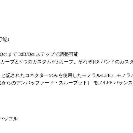
設定可能）
dB/Oct まで 3dB/Oct ステップで調整可能
つの既定EQ カーブと3 つのカスタムEQ カーブ、それぞれ8 バン
 と記されたコネクターのみを使用したモノラル/LFE）,モノラル/
からのアンバッファード・スループット） モノ/LFE バランス
ト・バッフル