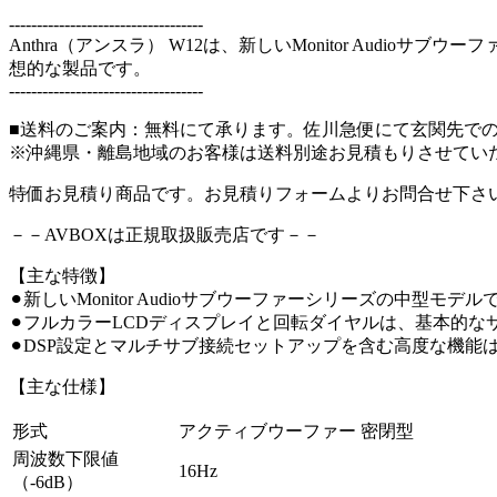
-----------------------------------
Anthra（アンスラ） W12は、新しいMonitor Au
想的な製品です。
-----------------------------------
■送料のご案内：無料にて承ります。佐川急便にて玄関先で
※沖縄県・離島地域のお客様は送料別途お見積もりさせてい
特価お見積り商品です。お見積りフォームよりお問合せ下さ
－－AVBOXは正規取扱販売店です－－
【主な特徴】
⚫︎新しいMonitor Audioサブウーファーシリーズの
⚫︎フルカラーLCDディスプレイと回転ダイヤルは、基本的
⚫︎DSP設定とマルチサブ接続セットアップを含む高度な機能は、M
【主な仕様】
形式
アクティブウーファー 密閉型
周波数下限値
16Hz
（-6dB）