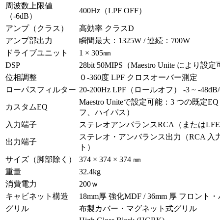
周波数上限値
400Hz（LPF OFF）
（-6dB）
アンプ（クラス）
高効率 クラスD
アンプ部出力
瞬間最大：1325W / 連続：700W
ドライブユニット
1 × 305㎜
DSP
28bit 50MIPS（Maestro Unite により
位相調整
０-360度 LPF クロスオーバー測定
ローパスフィルター
20-200Hz LPF（ロールオフ） -3 ~ -48
Maestro Uniteで設定可能：3 
カスタムEQ
フ、ハイパス）
入力端子
ステレオアンバランスRCA（またはLFE
ステレオ・アンバランス出力（RCA 入力
出力端子
ト）
サイズ（脚部除く）
374 × 374 × 374 ㎜
重量
32.4kg
消費電力
200ｗ
キャビネット構造
18mm厚 強化MDF / 36mm 厚 フロン
グリル
布製カバー・マグネット式グリル