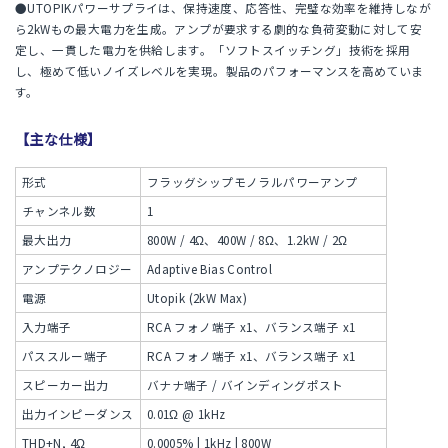
●UTOPIKパワーサプライは、保持速度、応答性、完璧な効率を維持しなが
ら2kWもの最大電力を生成。アンプが要求する劇的な負荷変動に対して安
定し、一貫した電力を供給します。「ソフトスイッチング」技術を採用
し、極めて低いノイズレベルを実現。製品のパフォーマンスを高めていま
す。
【主な仕様】
形式
フラッグシップモノラルパワーアンプ
チャンネル数
1
最大出力
800W / 4Ω、400W / 8Ω、1.2kW / 2Ω
アンプテクノロジー
Adaptive Bias Control
電源
Utopik (2kW Max)
入力端子
RCA フォノ端子 x1、バランス端子 x1
パススルー端子
RCA フォノ端子 x1、バランス端子 x1
スピーカー出力
バナナ端子 / バインディングポスト
出力インピーダンス
0.01Ω @ 1kHz
THD+N, 4Ω
0.0005% | 1kHz | 800W