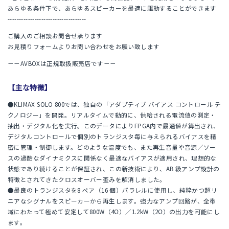
あらゆる条件下で、あらゆるスピーカーを最適に駆動することができます
-----------------------------------
ご購入のご相談お問合せ承ります
お見積りフォームよりお問い合わせをお願い致します
－－AVBOXは正規取扱販売店です－－
【主な特徴】
●KLIMAX SOLO 800では、独自の「アダプティブ バイアス コントロール テ
クノロジー」を開発。リアルタイムで動的に、供給される電流値の測定・
抽出・デジタル化を実行。このデータによりFPGA内で最適値が算出され、
デジタルコントロールで個別のトランジスタ毎に与えられるバイアスを精
密に管理・制御します。どのような温度でも、また再生音量や音源／ソー
スの過酷なダイナミクスに関係なく最適なバイアスが適用され、理想的な
状態であり続けることが保証され、この新技術により、AB 級アンプ設計の
特徴とされてきたクロスオーバー歪みを解消しました。
●最良のトランジスタを8 ペア（16 個）パラレルに使用し、純粋かつ超リ
ニアなシグナルをスピーカーから再生します。強力なアンプ回路が、全帯
域にわたって極めて安定して800W（4Ω）／1.2kW（2Ω）の出力を可能にし
ます。