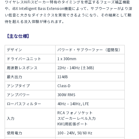
ワイヤレスHiFiスピーカー特有のタイミングを修正するフェーズ補正機能
や、iBX Intelligent Bass Extension機能によって、サブウーファーがより深
い低音と大きなダイナミクスを実現できるようになり、その結果として期
待を超える没入体験が得られます。
【主な仕様】
デザイン
パワード・サブウーファー（密閉型）
ドライバーユニット
1 x 300mm
周波数レスポンス
22Hz - 140Hz (±3dB)
最大出力
114dB
アンプタイプ
Class-D
アンプパワー
300W RMS
ローパスフィルター
40Hz – 140Hz, LFE
RCA フォノソケット
入力
スピーカーレベル入力
KW1用拡張ポート
使用電力
100 - 240V, 50/60 Hz