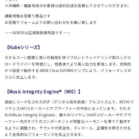
※沖縄県・離島地域のお客様は送料別途お見積もりさせていただきます。
通販特価お見積り商品です
お見積りフォームよりお問い合わせをお願い致します
－－AVBOXは正規取扱販売店です－－
【Kubeシリーズ】
大きなコーン面積と高い可動域を持つフロントファイアリング型ロングス
ロードライバーを特徴とし、低周波でより高い出力を実現します。効率的
かつ低音で動作する300W Class DのRMSアンプにより、パフォーマンスが
さらに向上します。
【Music Integrity Engine®（MIE）】
独自にコード化されたDSP（デジタル信号処理）アルゴリズムで、KEFのワ
イヤレスHiFiスピーカーとサブウーファーの中核となっています。 それぞ
れのMusic Integrity Engineは、個々のワイヤレスHiFiスピーカーやサブウ
ーファー内のすべてのコンポーネントが完璧なハーモニーを奏でて動作す
るように調整され、サウンドの完全性、ディテール、正確性を際立たせる
よう全体的なパフォーマンスを向上させます。