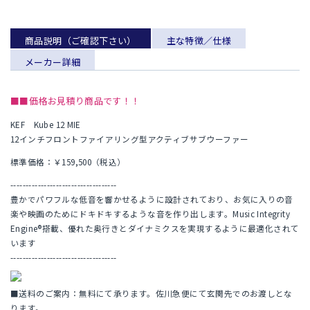
商品説明（ご確認下さい）
主な特徴／仕様
メーカー詳細
■■価格お見積り商品です！！
KEF Kube 12 MIE
12インチフロントファイアリング型アクティブサブウーファー
標準価格：￥159,500（税込）
-----------------------------------
豊かでパワフルな低音を響かせるように設計されており、お気に入りの音
楽や映画のためにドキドキするような音を作り出します。Music Integrity
Engine®搭載、優れた奥行きとダイナミクスを実現するように最適化されて
います
-----------------------------------
■送料のご案内：無料にて承ります。佐川急便にて玄関先でのお渡しとな
ります。