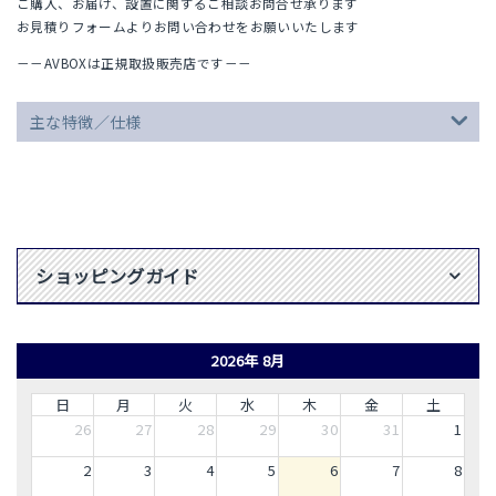
ご購入、お届け、設置に関するご相談お問合せ承ります
お見積りフォームよりお問い合わせをお願いいたします
－－AVBOXは正規取扱販売店です－－
主な特徴／仕様
ショッピングガイド
2026年 8月
日
月
火
水
木
金
土
26
27
28
29
30
31
1
2
3
4
5
6
7
8