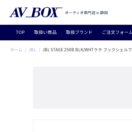
オーディオ専門店 in 静岡
TOP
取扱い商品
取扱ブランド
ご注文フォー
ホーム
/
JBL
/
JBL STAGE 250B BLK/WHTラテ ブックシェ