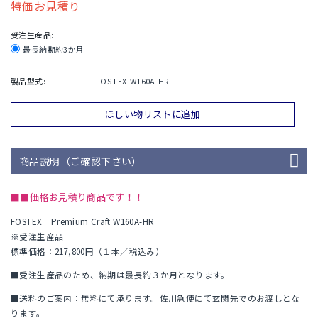
特価お見積り
受注生産品:
最長納期約3か月
製品型式:
FOSTEX-W160A-HR
ほしい物リストに追加
商品説明（ご確認下さい）
■■価格お見積り商品です！！
FOSTEX Premium Craft W160A-HR
※受注生産品
標準価格：217,800円（１本／税込み）
■受注生産品のため、納期は最長約３か月となります。
■送料のご案内：無料にて承ります。佐川急便にて玄関先でのお渡しとな
ります。