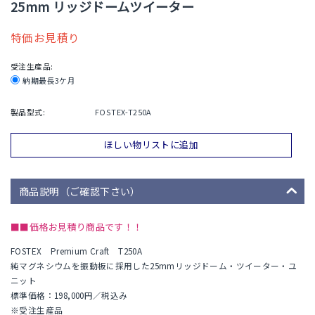
25mm リッジドームツイーター
特価お見積り
受注生産品:
納期最長3ケ月
製品型式:
FOSTEX-T250A
ほしい物リストに追加
商品説明（ご確認下さい）
■■価格お見積り商品です！！
FOSTEX Premium Craft T250A
純マグネシウムを振動板に採用した25mmリッジドーム・ツイーター・ユ
ニット
標準価格：198,000円／税込み
※受注生産品