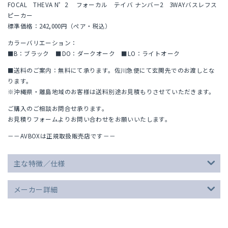
FOCAL THEVA N゜2 フォーカル テイバ ナンバー2 3WAYバスレフス
ピーカー
標準価格：242,000円（ペア・税込）
カラーバリエーション：
■B：ブラック ■DO：ダークオーク ■LO：ライトオーク
■送料のご案内：無料にて承ります。佐川急便にて玄関先でのお渡しとな
ります。
※沖縄県・離島地域のお客様は送料別途お見積もりさせていただきます。
ご購入のご相談お問合せ承ります。
お見積りフォームよりお問い合わせをお願いいたします。
－－AVBOXは正規取扱販売店です－－
主な特徴／仕様
メーカー詳細