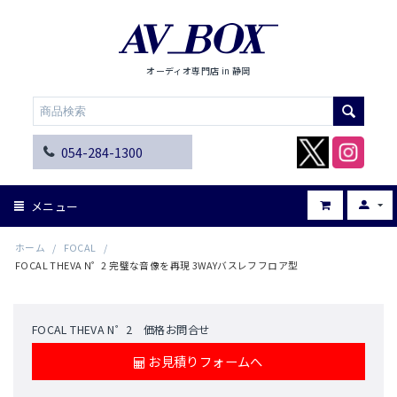
オーディオ専門店 in 静岡
054-284-1300
メニュー
ホーム
/
FOCAL
/
FOCAL THEVA N゜2 完璧な音像を再現 3WAYバスレフフロア型
FOCAL THEVA N゜2 価格お問合せ
お見積りフォームへ