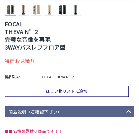
FOCAL
THEVA N゜2
完璧な音像を再現
3WAYバスレフフロア型
特価お見積り
製品型式:
FOCAL-THEVA N゜2
ほしい物リストに追加
商品説明（ご確認下さい）
■■価格お見積り商品です！！