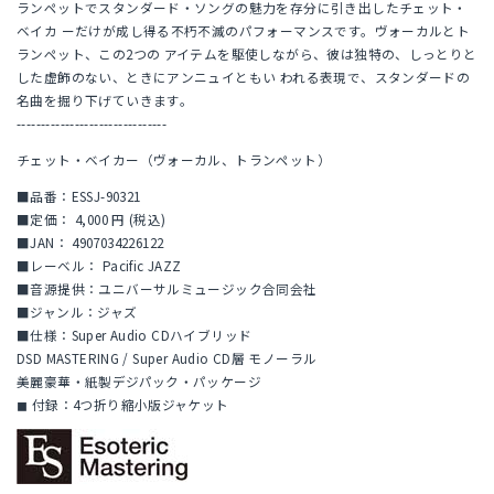
ランペットでスタンダード・ソングの魅力を存分に引き出したチェット・
ベイカ ーだけが成し得る不朽不滅のパフォーマンスです。ヴォーカルとト
ランペット、この2つの アイテムを駆使しながら、彼は独特の、しっとりと
した虚飾のない、ときにアンニュイともい われる表現で、スタンダードの
名曲を掘り下げていきます。
-------------------------------
チェット・ベイカー（ヴォーカル、トランペット）
■品番：ESSJ-90321
■定価： 4,000 円 (税込)
■JAN： 4907034226122
■レーベル： Pacific JAZZ
■音源提供：ユニバーサルミュージック合同会社
■ジャンル：ジャズ
■仕様：Super Audio CDハイブリッド
DSD MASTERING / Super Audio CD層 モノーラル
美麗豪華・紙製デジパック・パッケージ
◼ 付録：4つ折り縮小版ジャケット