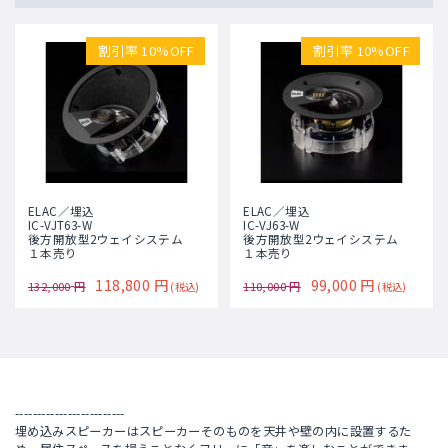
割引率 10%OFF
割引率 10%OFF
ELAC／埋込
ELAC／埋込
IC-VJT63-W
IC-VJ63-W
後方開放型2ウェイシステム
後方開放型2ウェイシステム
１本売り
１本売り
118,800
円
99,000
円
132,000
円
110,000
円
(税込)
(税込)
-------------------------
埋め込みスピーカーはスピーカーそのものを天井や壁の内に設置するた