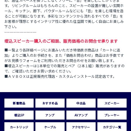
め、居住スペースを損うことなくフリーに「音」を楽しむことができま
す。リビングルームはもちろんのこと、スピーカーの設置が難しい玄関ホ
ール、キッチン、廊下、パウダールームなどにも「音」を楽しむ環境を造
ることが可能になります。多彩なコンテンツから流れるすべての「音」を
お客様が理想とするインテリア性に優れた住空間で美しく自由にお楽しみ
下さい。
-------------------------
埋込スピーカー購入のご相談、販売価格のお問合せ承ります
■一覧より各詳細ページにお進みいただき特価表示商品は「カートに追
加」よりご購入のお手続きを、また「価格お問合わせ」商品はお手数です
がお見積りフォームをご利用いただきお問合わせをお願い致します。
■埋込スピーカーは1本単位での販売とペア（2本１組）販売がありますの
で、ご確認いただきお買い求めください。
■ＡＶＢＯＸは正規販売代理店・カスタムインストール認定店です。
新着商品
おすすめ品
中古品
スピーカー
埋込SP
アンプ
AVアンプ
プレーヤー
カートリッジ
ケーブル
アクセサリー
カテゴリ一覧