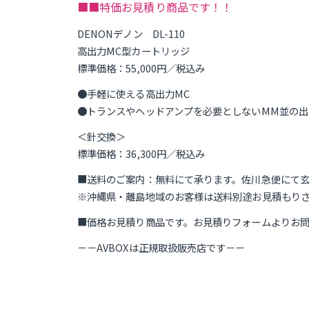
■■特価お見積り商品です！！
DENONデノン DL-110
高出力MC型カートリッジ
標準価格：55,000円／税込み
●手軽に使える高出力MC
●トランスやヘッドアンプを必要としないMM並の出
＜針交換＞
標準価格：36,300円／税込み
■送料のご案内：無料にて承ります。佐川急便にて
※沖縄県・離島地域のお客様は送料別途お見積もり
■価格お見積り商品です。お見積りフォームよりお
－－AVBOXは正規取扱販売店です－－