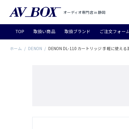
オーディオ専門店 in 静岡
TOP
取扱い商品
取扱ブランド
ご注文フォー
ホーム
/
DENON
/
DENON DL-110 カートリッジ 手軽に使え