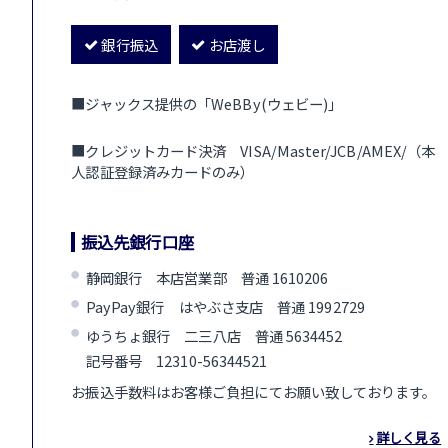
銀行振込
お店渡し
■ジャックス提供の「WeBBy(ウェビー)」
■クレジットカード決済 VISA/Master/JCB/AMEX/（本
人認証登録済みカードのみ）
振込先銀行口座
静岡銀行 本店営業部 普通 1610206
PayPay銀行 はやぶさ支店 普通 1992729
ゆうちょ銀行 二三八店 普通 5634452
記号番号 12310-56344521
お振込手数料はお客様ご負担にてお願い致しております。
詳しく見る