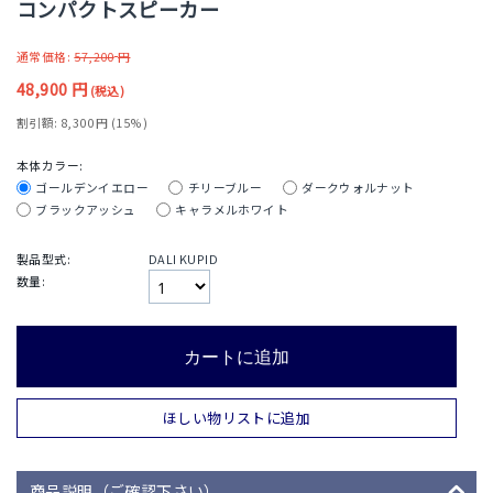
コンパクトスピーカー
通常価格:
57,200
円
48,900
円
(税込)
割引額:
8,300
円
(
15
%)
本体カラー:
ゴールデンイエロー
チリーブルー
ダークウォルナット
ブラックアッシュ
キャラメルホワイト
製品型式:
DALI KUPID
数量:
カートに追加
ほしい物リストに追加
商品説明（ご確認下さい）