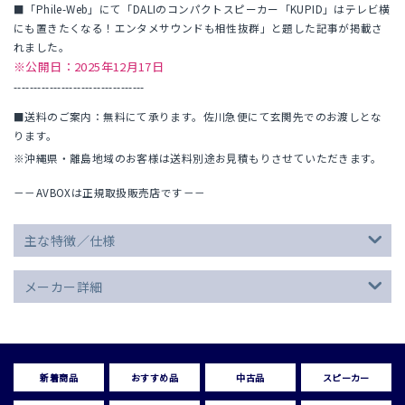
■「Phile-Web」にて「DALIのコンパクトスピーカー「KUPID」はテレビ横
にも置きたくなる！エンタメサウンドも相性抜群」と題した記事が掲載さ
れました。
※公開日：2025年12月17日
---------------------------------
■送料のご案内：無料にて承ります。佐川急便にて玄関先でのお渡しとな
ります。
※沖縄県・離島地域のお客様は送料別途お見積もりさせていただきます。
－－AVBOXは正規取扱販売店です－－
主な特徴／仕様
メーカー詳細
新着商品
おすすめ品
中古品
スピーカー