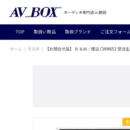
オーディオ専門店 in 静岡
TOP
取扱い商品
取扱ブランド
ご注文フォー
ホーム
/
B & W
/
【お問合せ品】 Ｂ＆Ｗ／埋込 CWM652 受注
割