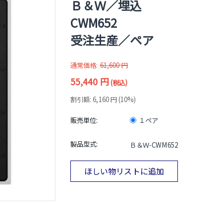
Ｂ＆Ｗ／埋込
CWM652
受注生産／ペア
通常価格:
61,600
円
55,440
円
(税込)
割引額:
6,160
円
(
10
%)
販売単位:
１ペア
製品型式:
Ｂ＆Ｗ-CWM652
ほしい物リストに追加