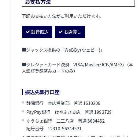
お支払方法
下記お支払い方法がご利用いただけます。
銀行振込
お店渡し
■ジャックス提供の「WeBBy(ウェビー)」
■クレジットカード決済 VISA/Master/JCB/AMEX/（本
人認証登録済みカードのみ）
振込先銀行口座
静岡銀行 本店営業部 普通 1610206
PayPay銀行 はやぶさ支店 普通 1992729
ゆうちょ銀行 二三八店 普通 5634452
記号番号 12310-56344521