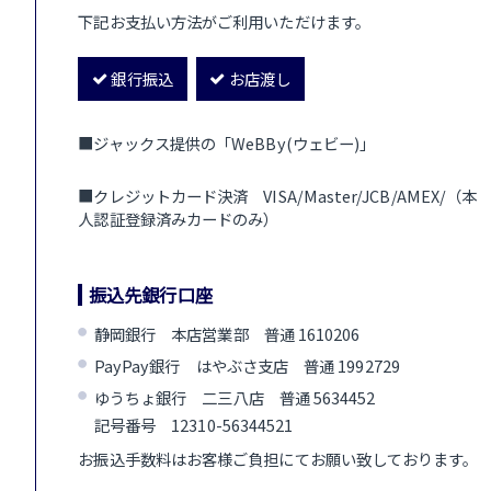
下記お支払い方法がご利用いただけます。
銀行振込
お店渡し
■ジャックス提供の「WeBBy(ウェビー)」
■クレジットカード決済 VISA/Master/JCB/AMEX/（本
人認証登録済みカードのみ）
振込先銀行口座
静岡銀行 本店営業部 普通 1610206
PayPay銀行 はやぶさ支店 普通 1992729
ゆうちょ銀行 二三八店 普通 5634452
記号番号 12310-56344521
お振込手数料はお客様ご負担にてお願い致しております。