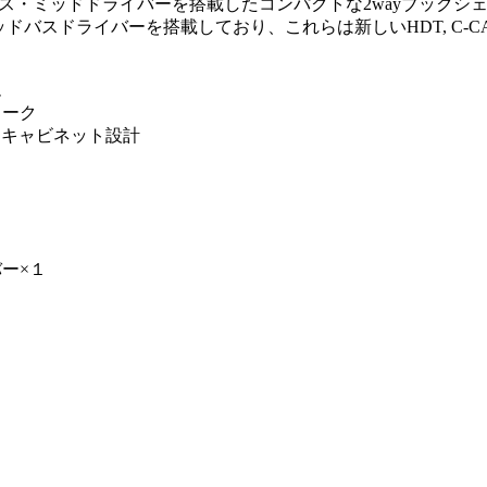
mmバス・ミッドドライバーを搭載したコンパクトな2wayブックシ
ミッドバスドライバーを搭載しており、これらは新しいHDT, C
ム
ワーク
付きキャビネット設計
イバー×１