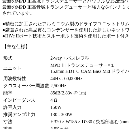
最新のMPD III高域トランスデューサーとパワフルな152
最新のMPD III高音域トランスデューサーと強力な6インチ
されています。
●精密に加工されたアルミニウム製のドライブユニットトリ
●厳選された高品質なコンデンサーを使用した新しいネット
●HiVe IIポート技術とスルーボルト技術を使用したポート
【主な仕様】
形式
2-way・バスレフ型
MPD Ⅲトランスデューサー×１
ユニット
152mm HDT C-CAM Bass Mid ドラ
周波数特性
44Hz - 60,000Hz
クロスオーバー周波数
2,500Hz
能率
85dB(2.83v @ 1m)
インピーダンス
4 Ω
許容入力
150W
推奨アンプ出力
130 - 300W
寸法
H320 × W185 × D330 ( 突起部含む )mm
重量
8.5Kg/ 台