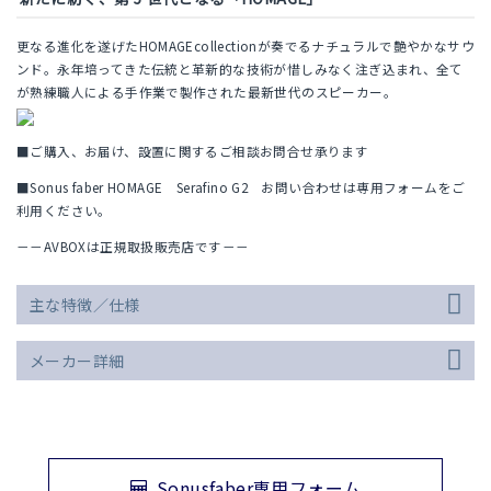
更なる進化を遂げたHOMAGEcollectionが奏でるナチュラルで艶やかなサウ
ンド。永年培ってきた伝統と革新的な技術が惜しみなく注ぎ込まれ、全て
が熟練職人による手作業で製作された最新世代のスピーカー。
■ご購入、お届け、設置に関するご相談お問合せ承ります
■Sonus faber HOMAGE Serafino G2 お問い合わせは専用フォームをご
利用ください。
－－AVBOXは正規取扱販売店です－－
主な特徴／仕様
メーカー詳細
Sonusfaber専用フォーム