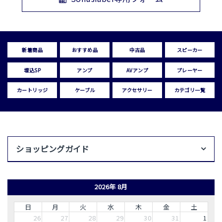
新着商品
おすすめ品
中古品
スピーカー
埋込SP
アンプ
AVアンプ
プレーヤー
カートリッジ
ケーブル
アクセサリー
カテゴリ一覧
ショッピングガイド
2026年 8月
日
月
火
水
木
金
土
26
27
28
29
30
31
1